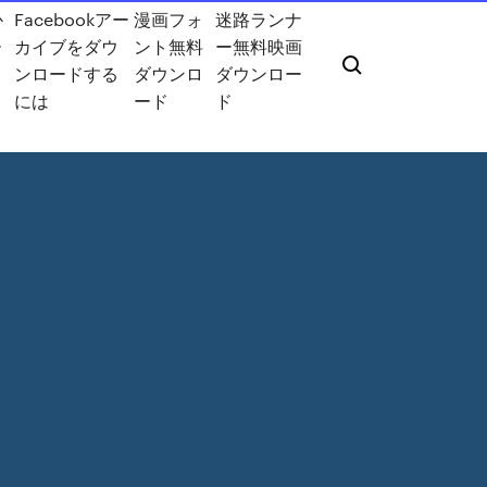
か
Facebookアー
漫画フォ
迷路ランナ
ー
カイブをダウ
ント無料
ー無料映画
ロ
ンロードする
ダウンロ
ダウンロー
には
ード
ド