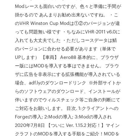
Modレースも面白いのですが、色々と準備に手間が
掛かるので あんまりお勧め出来ないですね。 ・こ
のVHR Winston Cup Modは①②のバージョンが違
っても問題無い様です ・ちなみにVHR-2011 v6.0に
入れても大丈夫でした ・ただしコースデータは鯖
のバージョンに合わせる必要があります（単体で
UPします） 【車両】 Aero88 基本的に、ブラウザ
ー版にはMODを導入する事はできません。 ブラウ
ザに広告を非表示にする拡張機能が導入されている
場合、adf.lyのダウンロードリンク ※外部サイトか
らのソフトウェアのダウンロード、インストールが
伴いますのでウィルスチェック等ご自身の判断にて
ご対応をお願いします。 目次. 1:クライアントへの
Forgeの導入; 2:Modの導入; 3:Modの導入され
2020年7月8日 【ついに Ver. 1.15.2 対応！】マイン
クラフトのMODを導入する手順をご紹介！MODを