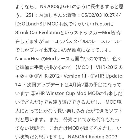
ようなら、 NR2003はGPLのように長生きすると思
う。 251 ：名無しさんの野望：05/02/03 10:27:44
ID:GLbnd+SU MODも数でりゃいい rFactorに
Stock Car EvolutionというストックカーModが存
在してますが ヨーロッパスタイルのレースルール
でしかプレイ出来ないのが難点になってます。
NascarHeatのModレースも面白いのですが、色々
と準備に手間が掛かるので 【MOD 】 VHR-2012 ①
＋②＋③ ①VHR-2012 - Version 1.1 - ②VHR Update
1.4 ・次回アップデートは4月第2週の予定になって
います ③VHR Winston Cup Mod MODの出来しだ
いでどんだけでも違う遊びできるんだし、 MOD職
人にとってはかなり長い楽しみかたができるソフト
だと思います。 まだ、発売されてから何年もたっ
てない状態で、 これだけMODが出てるんだし、い
い状態だと思いますよ。 NASCAR Racing 2003