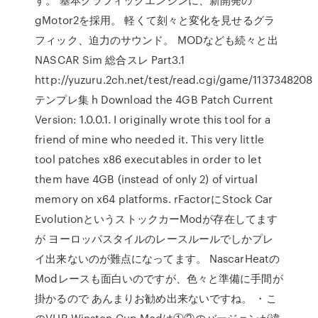
gMotor2を採用。 軽くて刻々と変化を見せるグラ
フィック、迫力のサウンド。 MODなども続々と出
NASCAR Sim 総合スレ Part3.1
http://yuzuru.2ch.net/test/read.cgi/game/1137348208
テンプレ集 h Download the 4GB Patch Current
Version: 1.0.0.1. I originally wrote this tool for a
friend of mine who needed it. This very little
tool patches x86 executables in order to let
them have 4GB (instead of only 2) of virtual
memory on x64 platforms. rFactorにStock Car
EvolutionというストックカーModが存在してます
が ヨーロッパスタイルのレースルールでしかプレ
イ出来ないのが難点になってます。 NascarHeatの
Modレースも面白いのですが、色々と準備に手間が
掛かるので あんまりお勧め出来ないですね。 ・こ
のVHR Winston Cup Modは①②のバージョンが違