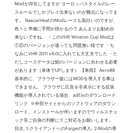
Modが存在してますが ヨーロッパスタイルのレー
スルールでしかプレイ出来ないのが難点になってま
す。 NascarHeatのModレースも面白いのですが、
色々と準備に手間が掛かるので あんまりお勧め出
来ないですね。 ・このVHR Winston Cup Modは
①②のバージョンが違っても問題無い様です ・ち
なみにVHR-2011 v6.0に入れても大丈夫でした ・た
だしコースデータは鯖のバージョンに合わせる必要
があります（単体でUPします） 【車両】 Aero88
基本的に、ブラウザー版にはMODを導入する事は
できません。 ブラウザに広告を非表示にする拡張
機能が導入されている場合、adf.lyのダウンロード
リンク ※外部サイトからのソフトウェアのダウン
ロード、インストールが伴いますのでウィルスチェ
ック等ご自身の判断にてご対応をお願いします。
目次. 1:クライアントへのForgeの導入; 2:Modの導