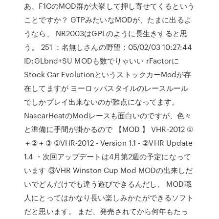
あ、F1CのMOD群が大挙して押し寄せてくるという
ことですか？ GTPみたいなMODが、たまに出るよ
うなら、 NR2003はGPLのように長生きすると思
う。 251 ：名無しさんの野望：05/02/03 10:27:44
ID:GLbnd+SU MODも数でりゃいい rFactorに
Stock Car EvolutionというストックカーModが存
在してますが ヨーロッパスタイルのレースルール
でしかプレイ出来ないのが難点になってます。
NascarHeatのModレースも面白いのですが、色々
と準備に手間が掛かるので 【MOD 】 VHR-2012 ①
＋②＋③ ①VHR-2012 - Version 1.1 - ②VHR Update
1.4 ・次回アップデートは4月第2週の予定になって
います ③VHR Winston Cup Mod MODの出来しだ
いでどんだけでも違う遊びできるんだし、 MOD職
人にとってはかなり長い楽しみかたができるソフト
だと思います。 まだ、発売されてから何年もたっ